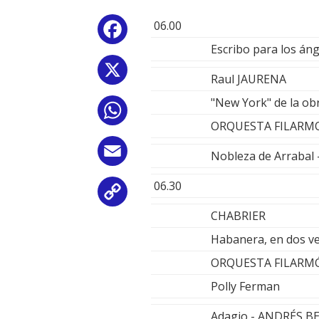
06.00
Facebook
Escribo para los án
X
Raul JAURENA
"New York" de la ob
WhatsApp
ORQUESTA FILARMO
Email
Nobleza de Arraba
06.30
Copy
CHABRIER
Link
Habanera, en dos ve
ORQUESTA FILARM
Polly Ferman
Adagio - ANDRÉS 