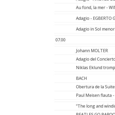
Au fond, la mer - 
Adagio - EGBERTO
Adagio in Sol meno
07.00
Johann MOLTER
Adagio del Conciert
Niklas Eklund trom
BACH
Obertura de la Suite
Paul Meisen flauta 
"The long and windi
BEATLES GO BARO