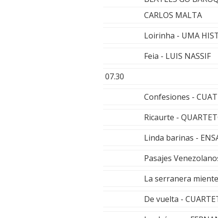
CARLOS MALTA
Loirinha - UMA HI
Feia - LUIS NASSIF
07.30
Confesiones - CUA
Ricaurte - QUART
Linda barinas - E
Pasajes Venezolan
La serranera mient
De vuelta - CUART