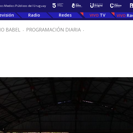
 los Medios Públicos del Uruguay
evisión
Radio
Redes
TV
Ra
IO BABEL
.
PROGRAMACIÓN DIARIA
.