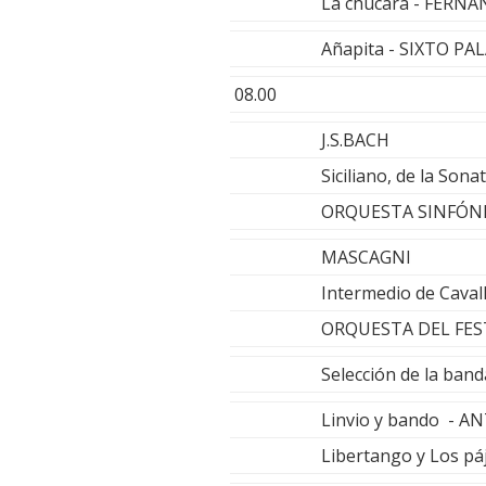
La chúcara - FER
Añapita - SIXTO P
08.00
J.S.BACH
Siciliano, de la Sona
ORQUESTA SINFÓNIC
MASCAGNI
Intermedio de Caval
ORQUESTA DEL FEST
Selección de la ba
Linvio y bando - A
Libertango y Los 