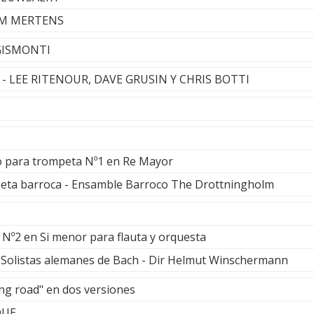
WIM MERTENS
 GISMONTI
r - LEE RITENOUR, DAVE GRUSIN Y CHRIS BOTTI
o para trompeta Nº1 en Re Mayor
peta barroca - Ensamble Barroco The Drottningholm
 Nº2 en Si menor para flauta y orquesta
- Solistas alemanes de Bach - Dir Helmut Winschermann
ng road" en dos versiones
QUE