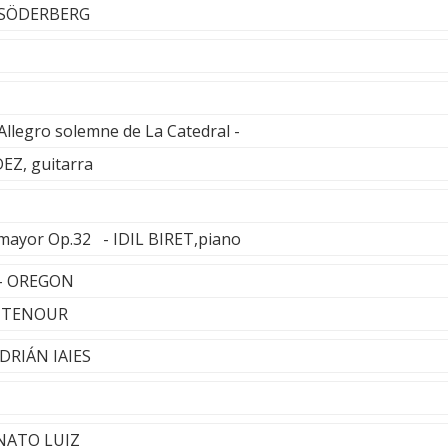
 SÖDERBERG
Allegro solemne de La Catedral -
Z, guitarra
 mayor Op.32 - IDIL BIRET,piano
e - OREGON
RITENOUR
DRIÁN IAIES
ONATO LUIZ