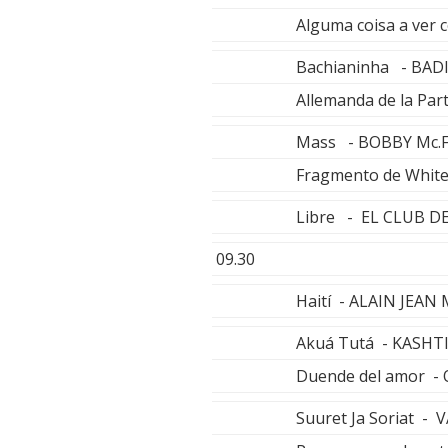
Alguma coisa a ver c
Bachianinha - BAD
Allemanda de la Pa
Mass - BOBBY Mc.
Fragmento de White
Libre - EL CLUB D
09.30
Haití - ALAIN JEAN
Akuá Tutá - KASHT
Duende del amor -
Suuret Ja Soriat -