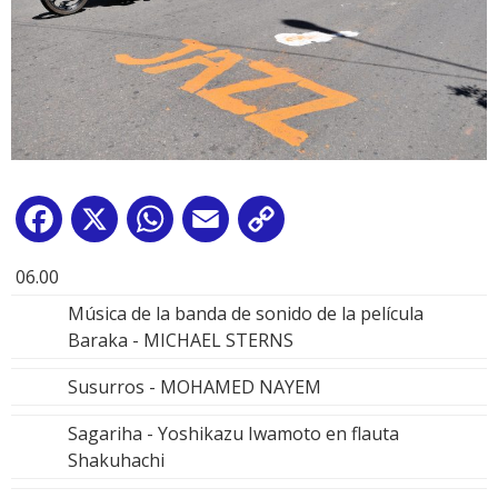
Facebook
X
WhatsApp
Email
Copy
Link
06.00
Música de la banda de sonido de la película
Baraka - MICHAEL STERNS
Susurros - MOHAMED NAYEM
Sagariha - Yoshikazu Iwamoto en flauta
Shakuhachi