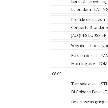
Beneath an evenin
La pradera - LATIN
Prelude circulatio
Concierto Brandenbu
JACQUES LOUSSIER
Why did I choose y
Estrada do sol -
Morning aire - T
08.00
Tumbalalaika - S
Di Goldene Pave -
Dos músicas griega