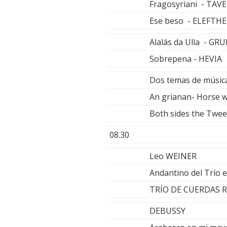
Fragosyriani - TA
Ese beso - ELEFTH
Alalás da Ulla - G
Sobrepena - HEVIA
Dos temas de música
An grianan- Horse w
Both sides the Twe
08.30
Leo WEINER
Andantino del Trío 
TRÍO DE CUERDAS 
DEBUSSY