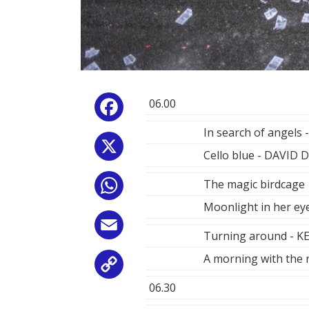
06.00
Facebook
In search of angels
X
Cello blue - DAVID
The magic birdcag
WhatsApp
Moonlight in her ey
Email
Turning around - 
A morning with the
Copy
06.30
Link