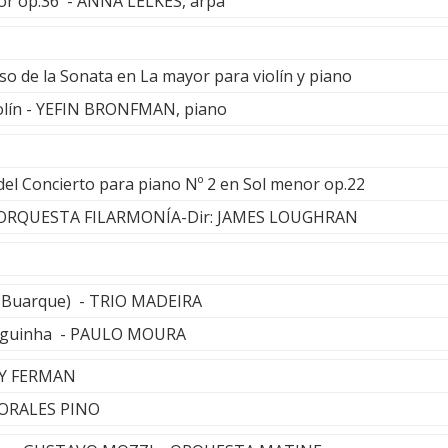
or op.36 - ANNA LELKES, arpa
so de la Sonata en La mayor para violín y piano
lín - YEFIN BRONFMAN, piano
del Concierto para piano Nº 2 en Sol menor op.22
 y ORQUESTA FILARMONÍA-Dir: JAMES LOUGHRAN
co Buarque) - TRIO MADEIRA
inguinha - PAULO MOURA
LY FERMAN
 MORALES PINO