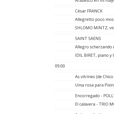
Arabesco en mi may
César FRANCK
Allegretto poco mos
SHLOMO MINTZ, vio
SAINT SÄENS
Allegro scherzando 
IDIL BIRET, piano
09.00
As vitrines (de Chi
Uma rosa para Pix
Encorregado - POL
El calavera - TRIO