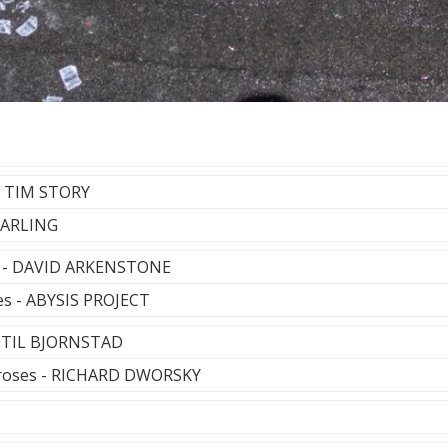
 - TIM STORY
 DARLING
e - DAVID ARKENSTONE
es - ABYSIS PROJECT
KETIL BJORNSTAD
 roses - RICHARD DWORSKY