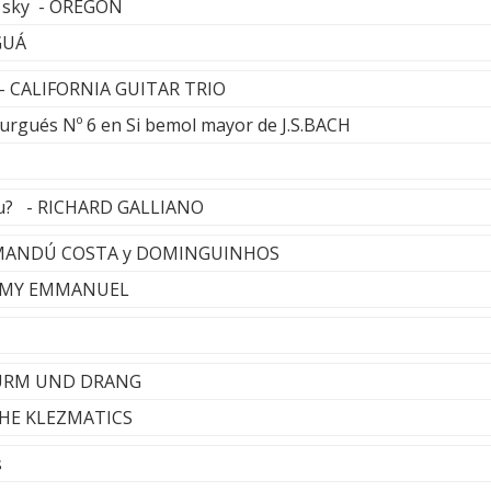
g sky - OREGON
GUÁ
n - CALIFORNIA GUITAR TRIO
rgués Nº 6 en Si bemol mayor de J.S.BACH
ou? - RICHARD GALLIANO
 YAMANDÚ COSTA y DOMINGUINHOS
OMMY EMMANUEL
TURM UND DRANG
 THE KLEZMATICS
s