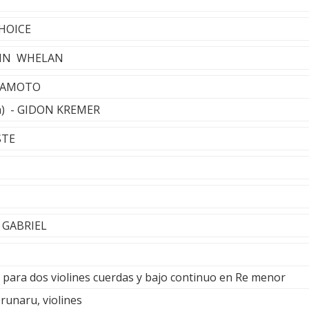
CHOICE
JOHN WHELAN
AKAMOTO
lla) - GIDON KREMER
STE
R GABRIEL
o para dos violines cuerdas y bajo continuo en Re menor
Prunaru, violines