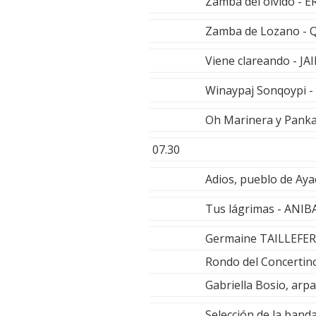
Zamba del olvido -
Zamba de Lozano - 
Viene clareando - J
Winaypaj Sonqoypi 
Oh Marinera y Panka
07.30
Adios, pueblo de Ay
Tus lágrimas - ANI
Germaine TAILLEFE
Rondo del Concertin
Gabriella Bosio, arpa
Selección de la banda