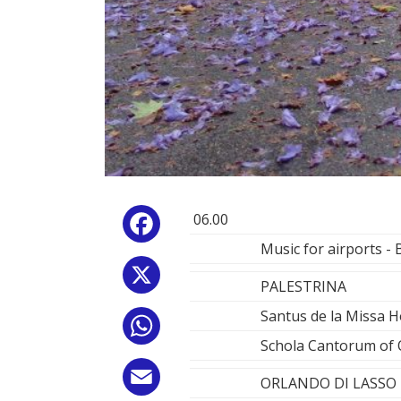
06.00
Facebook
Music for airports 
X
PALESTRINA
Santus de la Missa H
WhatsApp
Schola Cantorum of 
Email
ORLANDO DI LASSO