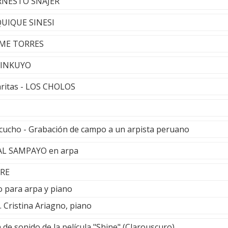
 ERNESTO SNAJER
QUIQUE SINESI
AIME TORRES
- INKUYO
ritas - LOS CHOLOS
acucho - Grabación de campo a un arpista peruano
BAL SAMPAYO en arpa
RRE
o para arpa y piano
. Cristina Ariagno, piano
 de sonido de la película "Shine" (Clarouscuro)