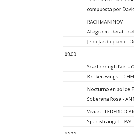
compuesta por David
RACHMANINOV
Allegro moderato de
Jeno Jando piano - O
08.00
Scarborough fair - 
Broken wings - CHE
Nocturno en sol de 
Soberana Rosa - A
Vivian - FEDERICO B
Spanish angel - P
08.30