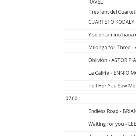
RAVEL
Tres lent del Cuarte
CUARTETO KODALY
Y se encamino haci
Milonga for Three 
Oblivión - ASTOR P
La Califfa - ENNIO
Tell Her You Saw M
07.00
Endless Road - BRI
Waiting for you - L