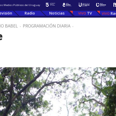
 los Medios Públicos del Uruguay
evisión
Radio
Noticias
TV
Ra
IO BABEL
.
PROGRAMACIÓN DIARIA
.
e