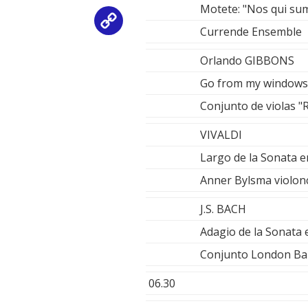
Motete: "Nos qui su
Copy
Currende Ensemble
Link
Orlando GIBBONS
Go from my windows
Conjunto de violas "
VIVALDI
Largo de la Sonata 
Anner Bylsma violonc
J.S. BACH
Adagio de la Sonata 
Conjunto London Bar
06.30