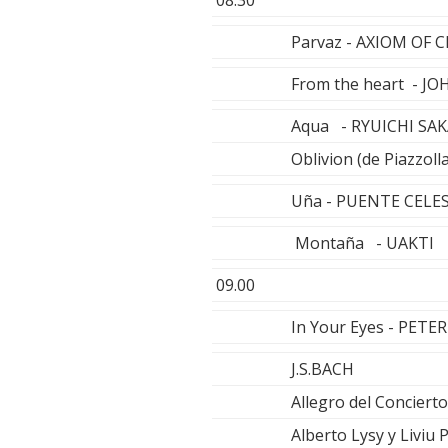
Parvaz - AXIOM OF 
From the heart - 
Aqua - RYUICHI S
Oblivion (de Piazzo
Uña - PUENTE CELE
Montaña - UAKTI
09.00
In Your Eyes - PETE
J.S.BACH
Allegro del Conciert
Alberto Lysy y Liviu 