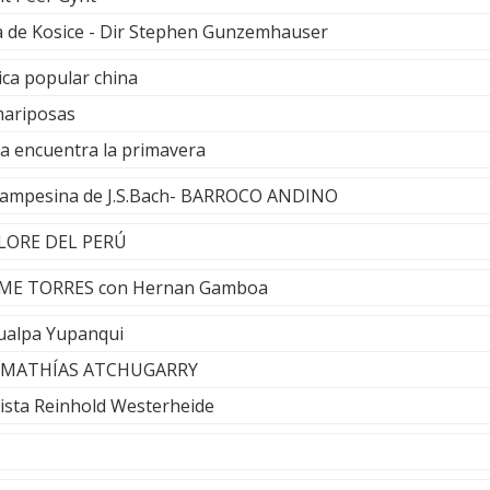
a de Kosice - Dir Stephen Gunzemhauser
ica popular china
mariposas
ea encuentra la primavera
 Campesina de J.S.Bach- BARROCO ANDINO
LCLORE DEL PERÚ
JAIME TORRES con Hernan Gamboa
ualpa Yupanqui
or MATHÍAS ATCHUGARRY
ista Reinhold Westerheide