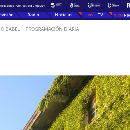
 los Medios Públicos del Uruguay
evisión
Radio
Noticias
TV
Ra
IO BABEL
.
PROGRAMACIÓN DIARIA
.