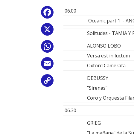
06.00
Facebook
Oceanic part 1 - 
X
Solitudes - TAMIA Y
ALONSO LOBO
WhatsApp
Versa est in luctum
Email
Oxford Camerata
DEBUSSY
Copy
"Sirenas"
Link
Coro y Orquesta Fila
06.30
GRIEG
"La mañana" de la Su