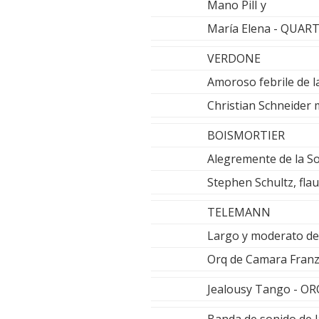
Mano PilI y
María Elena - QUA
VERDONE
Amoroso febrile de 
Christian Schneider 
BOISMORTIER
Alegremente de la So
Stephen Schultz, fla
TELEMANN
Largo y moderato del
Orq de Camara Franz L
Jealousy Tango - O