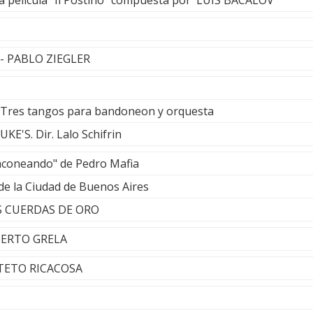
a película "Il Postino" compuesta por LUIS BACALOV
o - PABLO ZIEGLER
e Tres tangos para bandoneon y orquesta
E'S. Dir. Lalo Schifrin
aconeando" de Pedro Mafia
de la Ciudad de Buenos Aires
S CUERDAS DE ORO
OBERTO GRELA
TETO RICACOSA