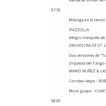
Banda de sonido de l
07.30
Milonga en el vient
PIAZZOLLA
Allegro tranquillo d
ORCHESTRA OF ST. LUK
Dos versiones de "T
Orquesta del Tango 
MARIO NUÑEZ & LA
Corrales viejos - R
Mozo guapo - CUAR
08.00