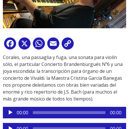
Facebook
X
WhatsApp
Email
Copy
Link
Corales, una passaglia y fuga, una sonata para violín
sólo, el particular Concierto Brandenburgués Nº6 y una
joya escondida: la transcripción para órgano de un
concierto de Vivaldi. la Maestra Cristina García Banegas
nos propone deleitamos con obras bien variadas del
enorme y rico repertorio de J.S. Bach (para muchos el
más grande músico de todos los tiempos).
Reproductor
00:00
00:00
de
audio
Reproductor
00:00
00:00