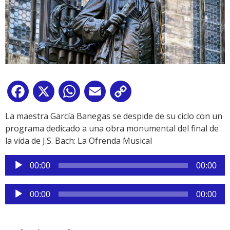
Facebook
X
WhatsApp
Email
Copy
Link
La maestra García Banegas se despide de su ciclo con un
programa dedicado a una obra monumental del final de
la vida de J.S. Bach: La Ofrenda Musical
Reproductor
00:00
00:00
de
audio
Reproductor
00:00
00:00
de
audio