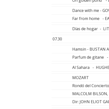
On golden pond -
Dance with me - GO
Far from home - E
Días de hogar - LI
07.30
Hamsin - BUSTAN
Parfum de gitane
Al Sahara - HUGH
MOZART
Rondó del Concierto
MALCOLM BILSON, 
Dir: JOHN ELIOT G