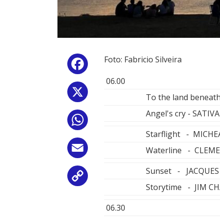
Foto: Fabricio Silveira
Facebook
06.00
X
To the land benea
Angel's cry - SATIVA
WhatsApp
Starflight - MIC
Email
Waterline - CLEM
Sunset - JACQUES
Copy
Storytime - JIM C
Link
06.30