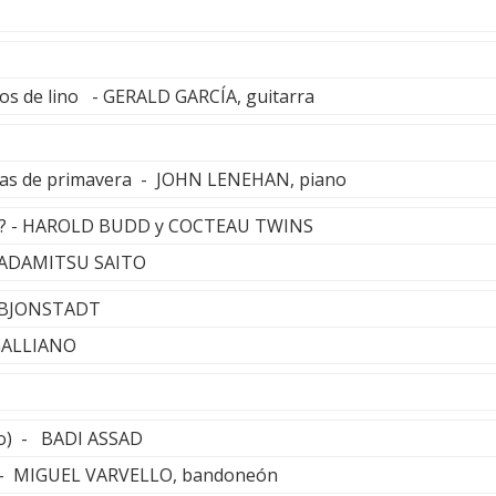
llos de lino - GERALD GARCÍA, guitarra
eas de primavera - JOHN LENEHAN, piano
e? - HAROLD BUDD y COCTEAU TWINS
TADAMITSU SAITO
L BJONSTADT
GALLIANO
to) - BADI ASSAD
 - MIGUEL VARVELLO, bandoneón