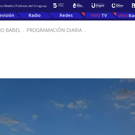
 los Medios Públicos del Uruguay
evisión
Radio
Redes
TV
Ra
IO BABEL
.
PROGRAMACIÓN DIARIA
.