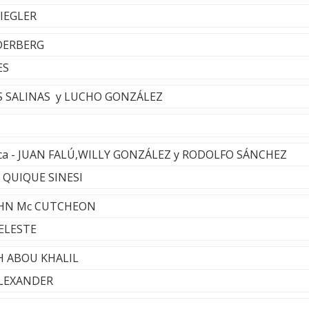
IEGLER
DERBERG
ES
UIS SALINAS y LUCHO GONZÁLEZ
ca - JUAN FALÚ,WILLY GONZÁLEZ y RODOLFO SÁNCHEZ
- QUIQUE SINESI
JOHN Mc CUTCHEON
ELESTE
H ABOU KHALIL
ALEXANDER