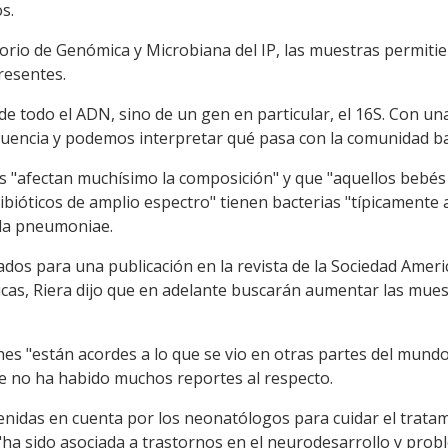
s.
torio de Genómica y Microbiana del IP, las muestras permiti
resentes.
e todo el ADN, sino de un gen en particular, el 16S. Con un
uencia y podemos interpretar qué pasa con la comunidad bac
cos "afectan muchísimo la composición" y que "aquellos beb
tibióticos de amplio espectro" tienen bacterias "típicamente 
lla pneumoniae.
ados para una publicación en la revista de la Sociedad Amer
nicas, Riera dijo que en adelante buscarán aumentar las mues
ones "están acordes a lo que se vio en otras partes del mundo
e no ha habido muchos reportes al respecto.
nidas en cuenta por los neonatólogos para cuidar el tratam
 "ha sido asociada a trastornos en el neurodesarrollo y pro