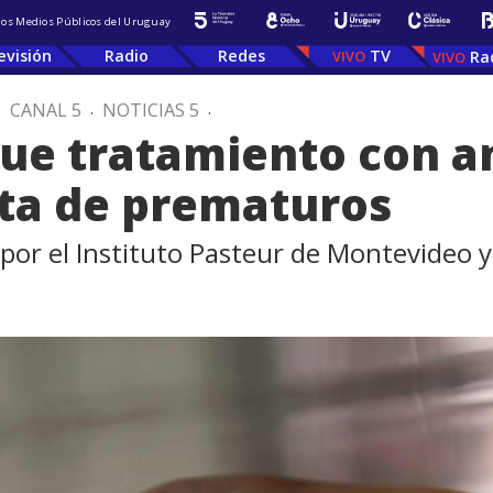
 los Medios Públicos del Uruguay
evisión
Radio
Redes
TV
Ra
.
CANAL 5
.
NOTICIAS 5
.
que tratamiento con an
ota de prematuros
 por el Instituto Pasteur de Montevideo y 