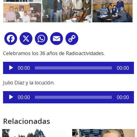
Facebook
X
WhatsApp
Email
Copy
Link
Celebramos los 36 años de Radioactividades.
Reproductor
00:00
00:00
de
audio
Julio Díaz y la locución.
Reproductor
00:00
00:00
de
audio
Relacionadas