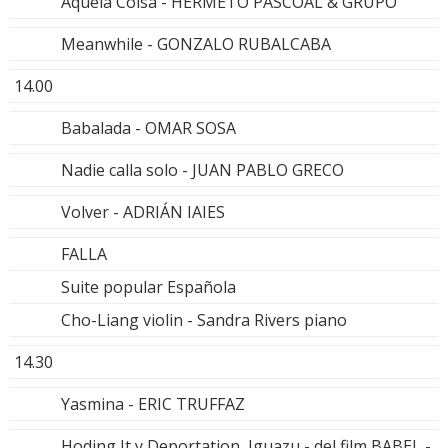
Aquela Coisa - HERMETO PASCOAL & GRUPO
Meanwhile - GONZALO RUBALCABA
14.00
Babalada - OMAR SOSA
Nadie calla solo - JUAN PABLO GRECO
Volver - ADRIÁN IAIES
FALLA
Suite popular Española
Cho-Liang violin - Sandra Rivers piano
14.30
Yasmina - ERIC TRUFFAZ
Hoding It y Deportation, Iguazu - del film BABEL -