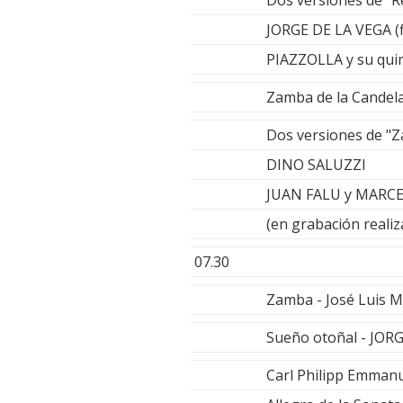
Dos versiones de "Re
JORGE DE LA VEGA (
PIAZZOLLA y su quin
Zamba de la Cande
Dos versiones de "
DINO SALUZZI
JUAN FALU y MARC
(en grabación realiz
07.30
Zamba - José Luis 
Sueño otoñal - JOR
Carl Philipp Emman