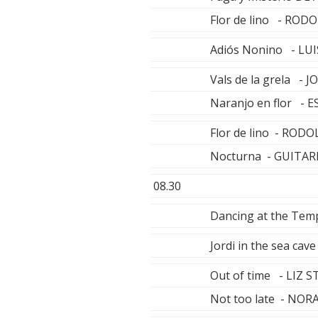
Flor de lino - RO
Adiós Nonino - LU
Vals de la grela - 
Naranjo en flor -
Flor de lino - RO
Nocturna - GUITAR
08.30
Dancing at the Temp
Jordi in the sea c
Out of time - LIZ 
Not too late - NOR