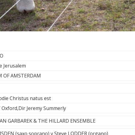
NO
re Jerusalem
M OF AMSTERDAM
odie Christus natus est
 Oxford,Dir Jeremy Summerly
 - JAN GARBAREK & THE HILLARD ENSEMBLE
SDEN (saxo soprano) y Steve LODDER (organo)