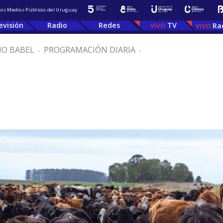
 los Medios Públicos del Uruguay
evisión
Radio
Redes
TV
Ra
IO BABEL
.
PROGRAMACIÓN DIARIA
.