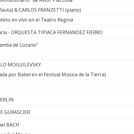
volucionario" de Astor Piazzolla
flauta) & CARLOS FRANZETTI (piano)
teto en vivo en el Teatro Regina
laria - ORQUESTA TIPIACA FERNANDEZ FIERRO
Zamba de Lozano"
ELO MOGUILEVSKY
ada por Babel en el Festival Música de la Tierra)
MERLIN
GE GURASCIER
uel BACH