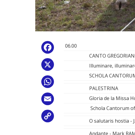
06.00
Facebook
CANTO GREGORIA
X
Illuminare, illumina
SCHOLA CANTORU
WhatsApp
PALESTRINA
Gloria de la Missa H
Email
Schola Cantorum of
Copy
O salutaris hostia
Link
Andante - Mark RAM