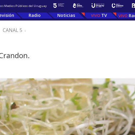
 los Medios Públicos del Uruguay
evisión
Radio
Noticias
TV
Ra
.
CANAL 5
.
 Crandon.