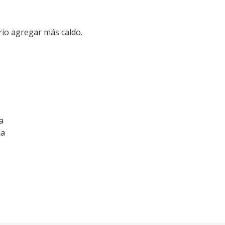
rio agregar más caldo.
a
da