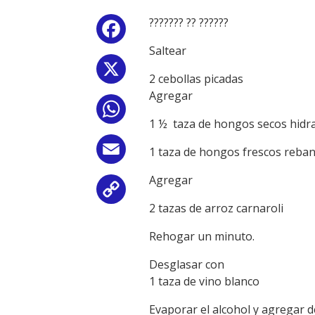
??????? ?? ??????
Facebook
Saltear
X
2 cebollas picadas
Agregar
WhatsApp
1 ½ taza de hongos secos hidra
Email
1 taza de hongos frescos reba
Agregar
Copy
2 tazas de arroz carnaroli
Link
Rehogar un minuto.
Desglasar con
1 taza de vino blanco
Evaporar el alcohol y agregar d