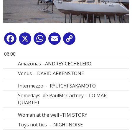
Facebook
X
WhatsApp
Email
Copy
Link
06.00
Amazonas -ANDREY CECHELERO
Venus - DAVID ARKENSTONE
Intermezzo - RYUICHI SAKAMOTO
Somedays de PaulMc.Cartney - LO MAR
QUARTET
Woman at the well -TIM STORY
Toys not ties - NIGHTNOISE