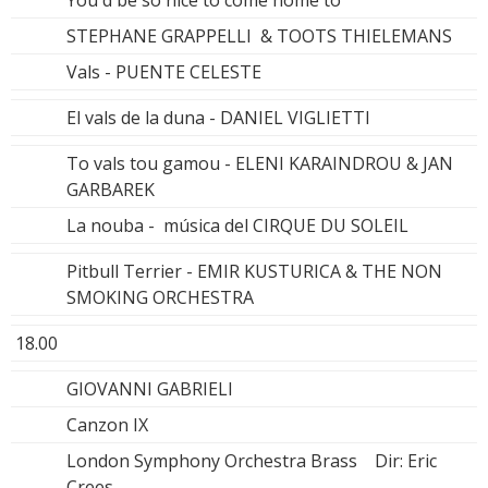
You'd be so nice to come home to
STEPHANE GRAPPELLI & TOOTS THIELEMANS
Vals - PUENTE CELESTE
El vals de la duna - DANIEL VIGLIETTI
To vals tou gamou - ELENI KARAINDROU & JAN
GARBAREK
La nouba - música del CIRQUE DU SOLEIL
Pitbull Terrier - EMIR KUSTURICA & THE NON
SMOKING ORCHESTRA
18.00
GIOVANNI GABRIELI
Canzon IX
London Symphony Orchestra Brass Dir: Eric
Crees