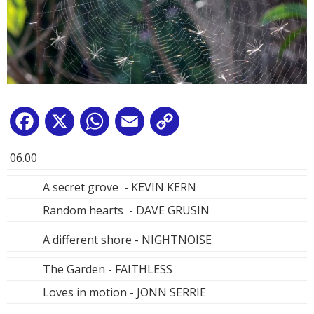
Facebook
X
WhatsApp
Email
Copy
Link
06.00
A secret grove - KEVIN KERN
Random hearts - DAVE GRUSIN
A different shore - NIGHTNOISE
The Garden - FAITHLESS
Loves in motion - JONN SERRIE