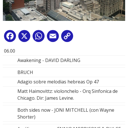
Facebook
X
WhatsApp
Email
Copy
Link
06.00
Awakening - DAVID DARLING
BRUCH
Adagio sobre melodias hebreas Op 47
Matt Haimovittz: violonchelo - Orq Sinfonica de
Chicago. Dir: James Levine.
Both sides now - JONI MITCHELL (con Wayne
Shorter)