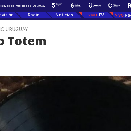
 los Medios Públicos del Uruguay
evisión
Radio
Noticias
TV
Ra
IO URUGUAY
.
co Totem