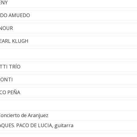
ENY
ARDO AMUEDO
ENOUR
y EARL KLUGH
ETTI TRÍO
CIONTI
PACO PEÑA
 Concierto de Aranjuez
UES. PACO DE LUCIA, guitarra