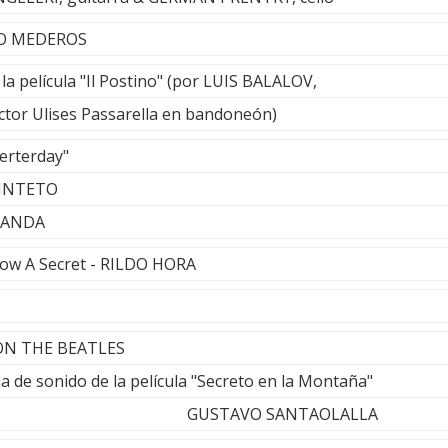
FO MEDEROS
la película "Il Postino" (por LUIS BALALOV,
ctor Ulises Passarella en bandoneón)
erterday"
UINTETO
LANDA
ow A Secret - RILDO HORA
N ON THE BEATLES
da de sonido de la película "Secreto en la Montaña"
VO SANTAOLALLA