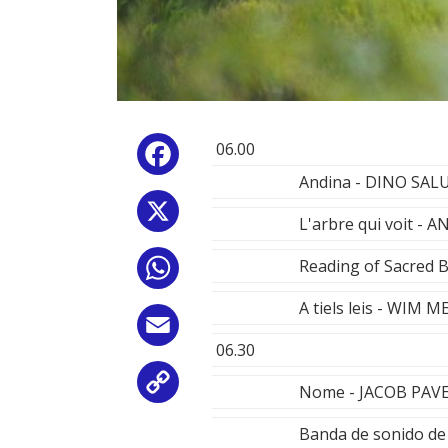
06.00
Facebook
Andina - DINO SAL
X
L'arbre qui voit 
Reading of Sacred 
WhatsApp
A tiels leis - WIM 
Email
06.30
Copy
Nome - JACOB PAV
Link
Banda de sonido de