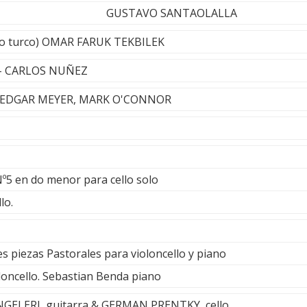
VO SANTAOLALLA
ico turco) OMAR FARUK TEKBILEK
e - CARLOS NUÑEZ
 EDGAR MEYER, MARK O'CONNOR
Nº5 en do menor para cello solo
lo.
s piezas Pastorales para violoncello y piano
loncello. Sebastian Benda piano
NGELERI, guitarra & GERMAN PRENTKY, cello