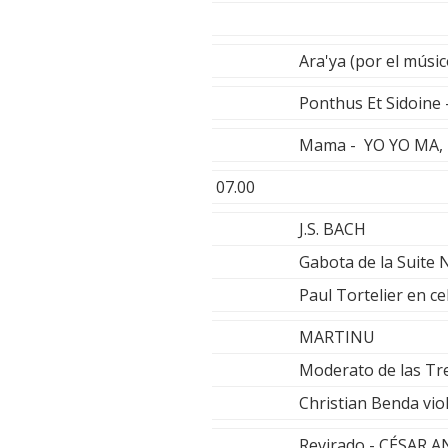
GUSTA
Ara'ya (por el mús
Ponthus Et Sidoin
Mama - YO YO MA,
07.00
J.S. BACH
Gabota de la Suite 
Paul Tortelier en cel
MARTINU
Moderato de las Tre
Christian Benda vio
Revirado - CÉSAR A