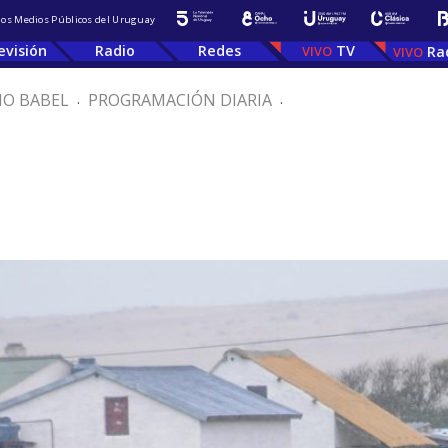
 los Medios Públicos del Uruguay
evisión
Radio
Redes
TV
Ra
IO BABEL
.
PROGRAMACIÓN DIARIA
.