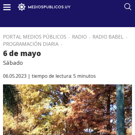
PORTAL MEDIOS PÚBLICOS
.
RADIO
.
RADIO BABEL
.
PROGRAMACIÓN DIARIA
.
6 de mayo
Sábado
06.05.2023 |
tiempo de lectura:
5
minutos