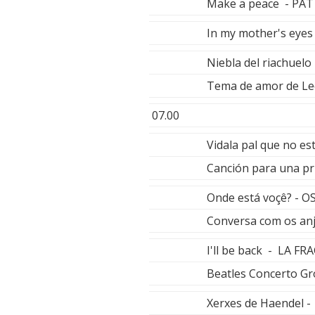
Make a peace - P
In my mother's eye
Niebla del riachue
Tema de amor de L
07.00
Vidala pal que no e
Canción para una p
Onde está voçê? - 
Conversa com os a
I'll be back - LA F
Beatles Concerto G
Xerxes de Haendel 