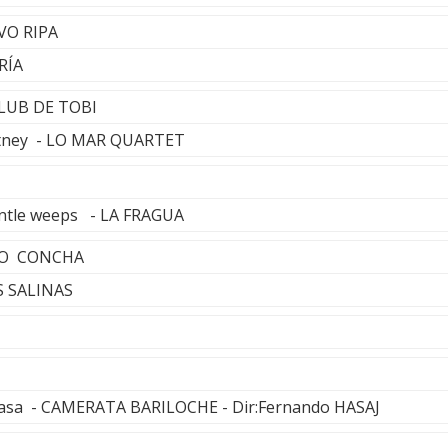
AVO RIPA
RÍA
 CLUB DE TOBI
rtney - LO MAR QUARTET
entle weeps - LA FRAGUA
LO CONCHA
S SALINAS
 Casa - CAMERATA BARILOCHE - Dir:Fernando HASAJ