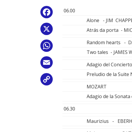
06.00
Facebook
Alone - JIM CHAPP
X
Atrás da porta - M
Random hearts - D
WhatsApp
Two tales - JAMES
Email
Adagio del Concier
Preludio de la Sui
Copy
MOZART
Link
Adagio de la Sonata
06.30
Maurizius - EBER