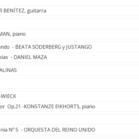
R BENÍTEZ, guitarra
MAN, piano
rnando - BEATA SÖDERBERG y JUSTANGO
bías - DANIEL MAZA
SALINAS
-WIECK
or Op.21 -KONSTANZE EIKHORTS, piano
nfonía Nº 5 - ORQUESTA DEL REINO UNIDO