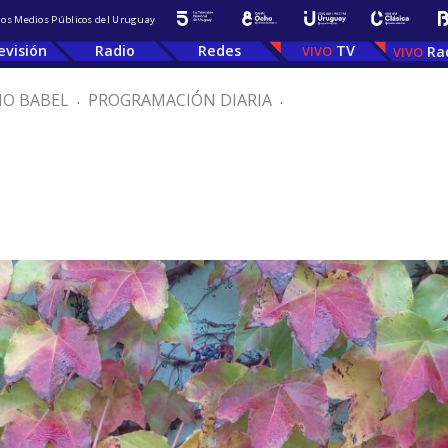
 los Medios Públicos del Uruguay
evisión
Radio
Redes
TV
Ra
IO BABEL
.
PROGRAMACIÓN DIARIA
.