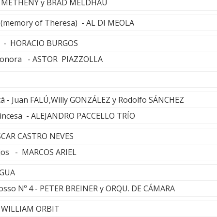
AT METHENY y BRAD MELDHAU
s (memory of Theresa) - AL DI MEOLA
lo - HORACIO BURGOS
eonora - ASTOR PIAZZOLLA
stá - Juan FALÚ,Willy GONZÁLEZ y Rodolfo SÁNCHEZ
rincesa - ALEJANDRO PACCELLO TRÍO
OSCAR CASTRO NEVES
njos - MARCOS ARIEL
RAGUA
rosso Nº 4 - PETER BREINER y ORQU. DE CÁMARA
- WILLIAM ORBIT