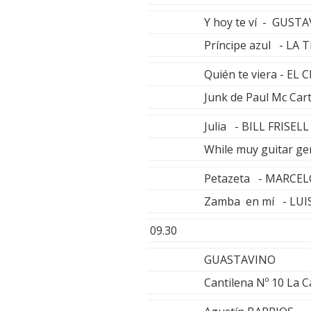
Y hoy te ví - GUST
Príncipe azul - LA T
Quién te viera - EL
Junk de Paul Mc Ca
Julia - BILL FRISELL
While muy guitar g
Petazeta - MARCE
Zamba en mí - LUI
09.30
GUASTAVINO
Cantilena Nº 10 La