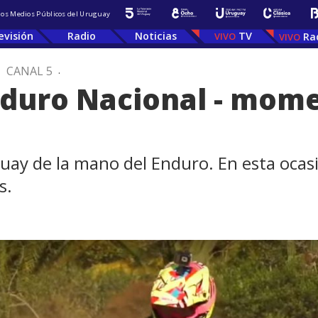
 los Medios Públicos del Uruguay
evisión
Radio
Noticias
TV
Ra
.
CANAL 5
.
nduro Nacional - mome
ay de la mano del Enduro. En esta ocasi
s.