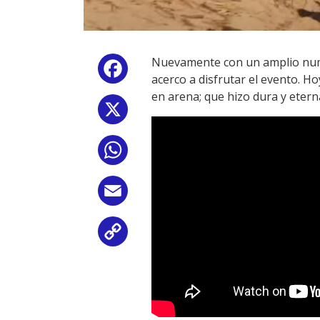
Nuevamente con un amplio numer
Facebook
acerco a disfrutar el evento. H
en arena; que hizo dura y eterna
X
WhatsApp
Email
Copy
Link