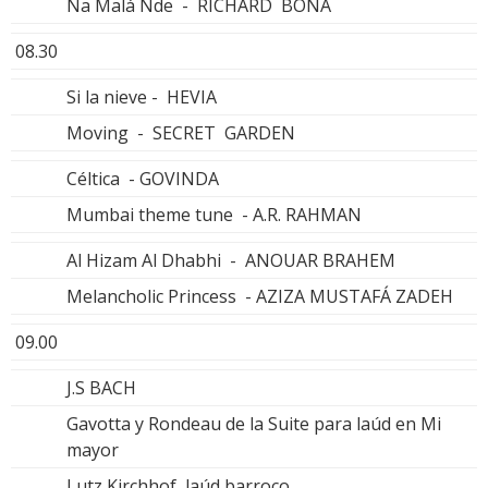
Na Malá Nde - RICHARD BONA
08.30
Si la nieve - HEVIA
Moving - SECRET GARDEN
Céltica - GOVINDA
Mumbai theme tune - A.R. RAHMAN
Al Hizam Al Dhabhi - ANOUAR BRAHEM
Melancholic Princess - AZIZA MUSTAFÁ ZADEH
09.00
J.S BACH
Gavotta y Rondeau de la Suite para laúd en Mi
mayor
Lutz Kirchhof, laúd barroco