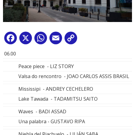
Facebook
X
WhatsApp
Email
Copy
Link
06.00
Peace piece - LIZ STORY
Valsa do rencontro - JOAO CARLOS ASSIS BRASIL
Mississipi - ANDREY CECHELERO
Lake Tawada - TADAMITSU SAITO
Waves - BADI ASSAD
Una palabra - GUSTAVO RIPA
Niebla del Riachuelo - LILIÁN SABA