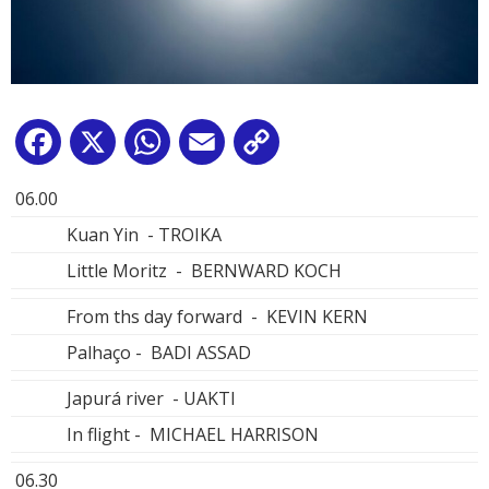
Facebook
X
WhatsApp
Email
Copy
Link
06.00
Kuan Yin - TROIKA
Little Moritz - BERNWARD KOCH
From ths day forward - KEVIN KERN
Palhaço - BADI ASSAD
Japurá river - UAKTI
In flight - MICHAEL HARRISON
06.30