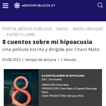
PORTAL MEDIOS PÚBLICOS
.
RADIO
.
RADIO URUGUAY
.
ESPÍRITU LIBRE
.
8 cuentos sobre mi hipoacusia
Una película escrita y dirigida por Charo Mato.
03.08.2022 |
tiempo de lectura:
< 1
minuto