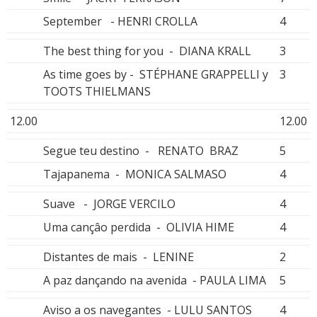
September - HENRI CROLLA
4
The best thing for you - DIANA KRALL
3
As time goes by - STÉPHANE GRAPPELLI y
3
TOOTS THIELMANS
12.00
12.00
Segue teu destino - RENATO BRAZ
5
Tajapanema - MONICA SALMASO
4
Suave - JORGE VERCILO
4
Uma cançâo perdida - OLIVIA HIME
4
Distantes de mais - LENINE
2
A paz dançando na avenida - PAULA LIMA
5
Aviso a os navegantes - LULU SANTOS
4