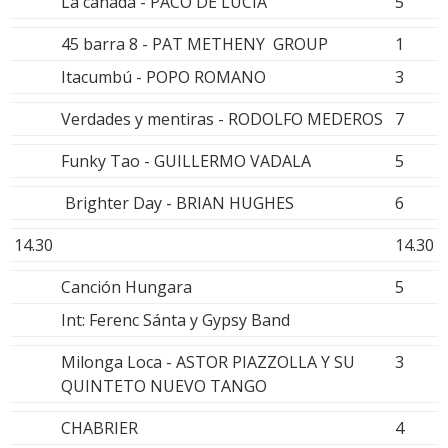
La cañada - PACO DE LUCIA
5
45 barra 8 - PAT METHENY GROUP
1
Itacumbú - POPO ROMANO
3
Verdades y mentiras - RODOLFO MEDEROS
7
Funky Tao - GUILLERMO VADALA
5
Brighter Day - BRIAN HUGHES
6
14.30
14.30
Canción Hungara
5
Int: Ferenc Sánta y Gypsy Band
Milonga Loca - ASTOR PIAZZOLLA Y SU
3
QUINTETO NUEVO TANGO
CHABRIER
4