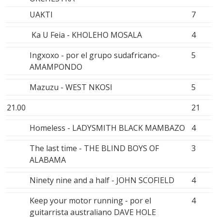
UAKTI
7
Ka U Feia - KHOLEHO MOSALA
4
Ingxoxo - por el grupo sudafricano-
5
AMAMPONDO
Mazuzu - WEST NKOSI
5
21.00
21
Homeless - LADYSMITH BLACK MAMBAZO
4
The last time - THE BLIND BOYS OF
3
ALABAMA
Ninety nine and a half - JOHN SCOFIELD
4
Keep your motor running - por el
4
guitarrista australiano DAVE HOLE