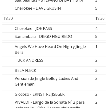
Salt peanuts - STEFANO DI BATTISTA
3
Cherokee - DAVE GRUSIN
5
18.30
18:30
Cherokee - JOE PASS
4
Samambaia - DIEGO FIGUIREDO
5
Angels We Have Heard On High y Jingle
1
Bells
TUCK ANDRESS
2
BELA FLECK
3
Versión de Jingle Bells y Ladies And
2
Gentleman
Giocoso - ERNST REIJSEGER
2
VIVALDI - Largo de la Sonata Nº 2 para
2
violoncello - Ofra Harnoy violoncello