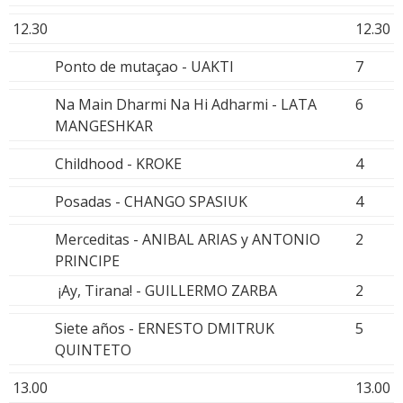
12.30
12.30
Ponto de mutaçao - UAKTI
7
Na Main Dharmi Na Hi Adharmi - LATA
6
MANGESHKAR
Childhood - KROKE
4
Posadas - CHANGO SPASIUK
4
Merceditas - ANIBAL ARIAS y ANTONIO
2
PRINCIPE
¡Ay, Tirana! - GUILLERMO ZARBA
2
Siete años - ERNESTO DMITRUK
5
QUINTETO
13.00
13.00