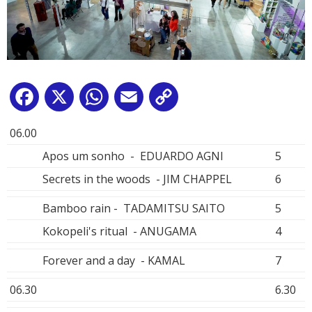
Facebook
X
WhatsApp
Email
Copy
Link
06.00
Apos um sonho - EDUARDO AGNI
5
Secrets in the woods - JIM CHAPPEL
6
Bamboo rain - TADAMITSU SAITO
5
Kokopeli's ritual - ANUGAMA
4
Forever and a day - KAMAL
7
06.30
6.30