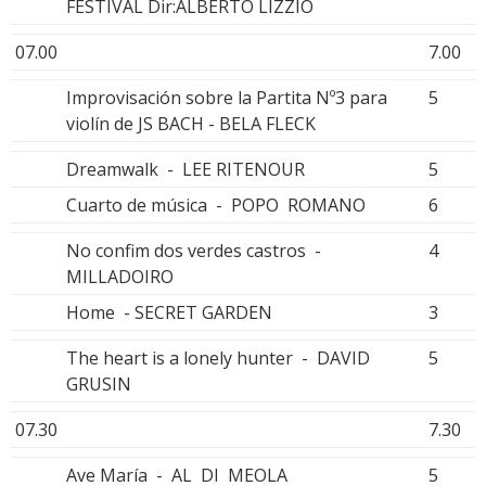
FESTIVAL Dir:ALBERTO LIZZIO
07.00
7.00
Improvisación sobre la Partita Nº3 para
5
violín de JS BACH - BELA FLECK
Dreamwalk - LEE RITENOUR
5
Cuarto de música - POPO ROMANO
6
No confim dos verdes castros -
4
MILLADOIRO
Home - SECRET GARDEN
3
The heart is a lonely hunter - DAVID
5
GRUSIN
07.30
7.30
Ave María - AL DI MEOLA
5