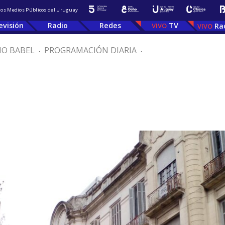
 los Medios Públicos del Uruguay
evisión
Radio
Redes
TV
Ra
IO BABEL
.
PROGRAMACIÓN DIARIA
.