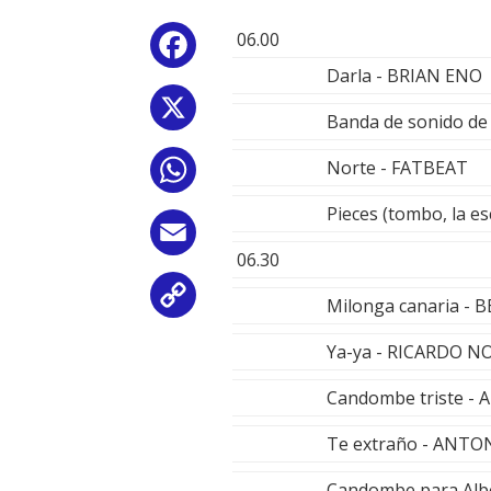
06.00
Facebook
Darla - BRIAN ENO
X
Banda de sonido de
Norte - FATBEAT
WhatsApp
Pieces (tombo, la e
Email
06.30
Copy
Milonga canaria -
Link
Ya-ya - RICARDO N
Candombe triste -
Te extraño - ANTO
Candombe para Al