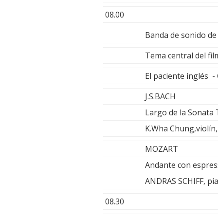
08.00
Banda de sonido d
Tema central del f
El paciente inglés 
J.S.BACH
Largo de la Sonata 
K.Wha Chung,violín,
MOZART
Andante con espres
ANDRAS SCHIFF, pi
08.30