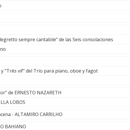
o
llegretto sempre cantabile" de las Seis consolaciones
ano
 "Trés vif" del Trio para piano, oboe y fagot
 Flor" de ERNESTO NAZARETH
ILLA LOBOS
acena - ALTAMIRO CARRILHO
LSO BAHIANO