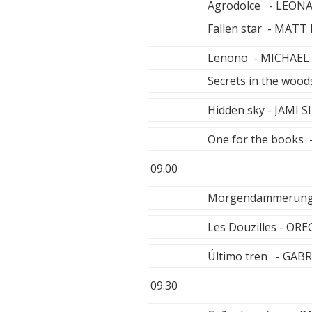
Agrodolce - LEO
Fallen star - MATT
Lenono - MICHAEL
Secrets in the wood
Hidden sky - JAMI S
One for the book
09.00
Morgendämmerung
Les Douzilles - OR
Último tren - GAB
09.30