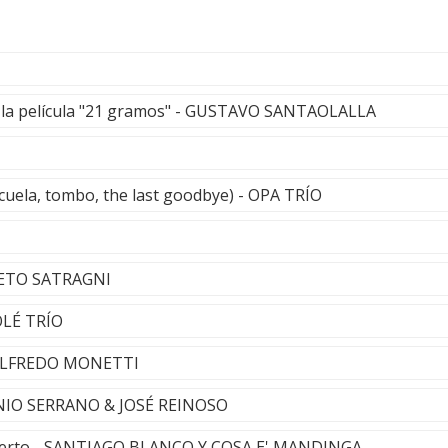
 la película "21 gramos" - GUSTAVO SANTAOLALLA
scuela, tombo, the last goodbye) - OPA TRÍO
 BETO SATRAGNI
OLÉ TRÍO
 ALFREDO MONETTI
NIO SERRANO & JOSÉ REINOSO
berto - SANTIAGO BLANCO Y COSA E' MANDINGA