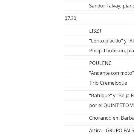
Sandor Falvay, pian
07.30
LISZT
"Lento placido" y "A
Philip Thomson, pi
POULENC
"Andante con moto" y
Trio Cremeloque
"Batuque" y "Beija
por el QUINTETO V
Chorando em Barb
Alzira - GRUPO FA