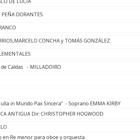
ACO DE LUCÍA
ID PEÑA DORANTES
FRANCO
BARRIOS,MARCELO CONCHA y TOMÁS GONZÁLEZ
 ELEMENTALES
l de Caldas - MILLADOIRO
"Nulla in Mundo Pax Sincera" - Soprano EMMA KIRBY
ICA ANTIGUA Dir: CHRISTOPHER HOGWOOD
LLO
to en Re menor para oboe y orquesta