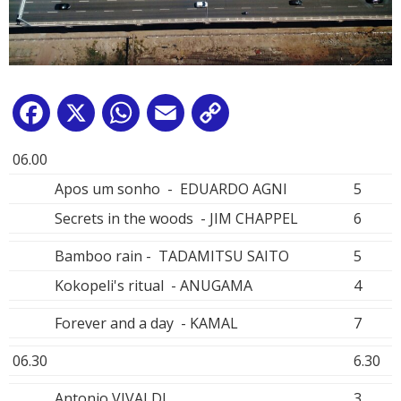
Facebook
X
WhatsApp
Email
Copy
Link
06.00
Apos um sonho - EDUARDO AGNI
5
Secrets in the woods - JIM CHAPPEL
6
Bamboo rain - TADAMITSU SAITO
5
Kokopeli's ritual - ANUGAMA
4
Forever and a day - KAMAL
7
06.30
6.30
Antonio VIVALDI
3