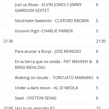
Just us Blues - ELVIN JONES Y JIMMY
6
GARRISON SEXTET
Stockhalm Sweetnin - CLIFFORD BROWN
5
Groovin High -CHARLIE PARKER
5
21.30
21:30
Para acunar a Borja - JOSE REINOSO
6
En la tierra que no olvida - PAT MEHENY &
8
BRAD MEHLDAU
Walking on clouds - TORCUATO MARIANO
4
Under a dark moon - AL DI MEOLA
5
Seed - OYSTEIN SEVAG
6
22.00
Jazz lo sé, episodio 62
22