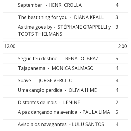
September - HENRI CROLLA
4
The best thing for you - DIANA KRALL
3
As time goes by - STÉPHANE GRAPPELLI y
3
TOOTS THIELMANS
12.00
12.00
Segue teu destino - RENATO BRAZ
5
Tajapanema - MONICA SALMASO
4
Suave - JORGE VERCILO
4
Uma cançâo perdida - OLIVIA HIME
4
Distantes de mais - LENINE
2
A paz dançando na avenida - PAULA LIMA
5
Aviso a os navegantes - LULU SANTOS
4