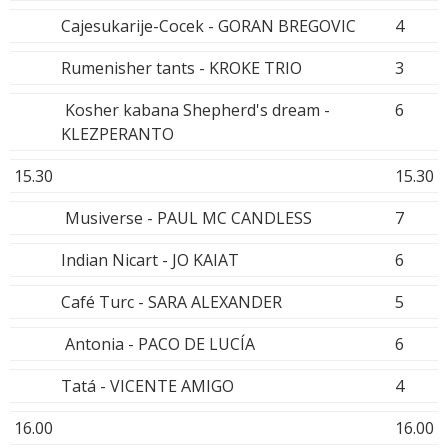
Cajesukarije-Cocek - GORAN BREGOVIC
4
Rumenisher tants - KROKE TRIO
3
Kosher kabana Shepherd's dream -
6
KLEZPERANTO
15.30
15.30
Musiverse - PAUL MC CANDLESS
7
Indian Nicart - JO KAIAT
6
Café Turc - SARA ALEXANDER
5
Antonia - PACO DE LUCÍA
6
Tatá - VICENTE AMIGO
4
16.00
16.00