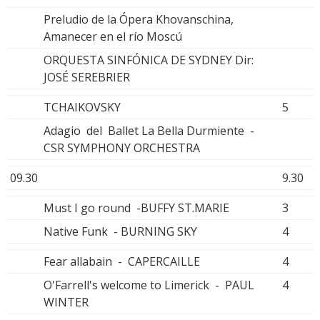
Preludio de la Ópera Khovanschina,
Amanecer en el río Moscú
ORQUESTA SINFÓNICA DE SYDNEY Dir:
JOSÉ SEREBRIER
TCHAIKOVSKY
5
Adagio del Ballet La Bella Durmiente -
CSR SYMPHONY ORCHESTRA
09.30
9.30
Must I go round -BUFFY ST.MARIE
3
Native Funk - BURNING SKY
4
Fear allabain - CAPERCAILLE
4
O'Farrell's welcome to Limerick - PAUL
4
WINTER