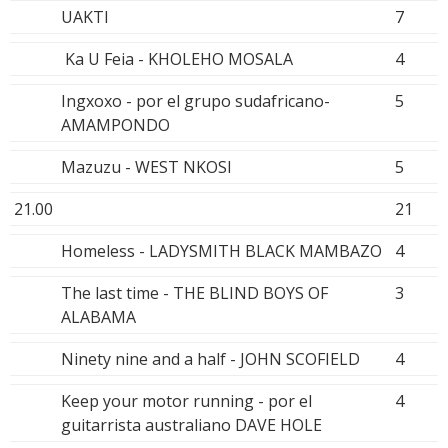
UAKTI
7
Ka U Feia - KHOLEHO MOSALA
4
Ingxoxo - por el grupo sudafricano-
5
AMAMPONDO
Mazuzu - WEST NKOSI
5
21.00
21
Homeless - LADYSMITH BLACK MAMBAZO
4
The last time - THE BLIND BOYS OF
3
ALABAMA
Ninety nine and a half - JOHN SCOFIELD
4
Keep your motor running - por el
4
guitarrista australiano DAVE HOLE