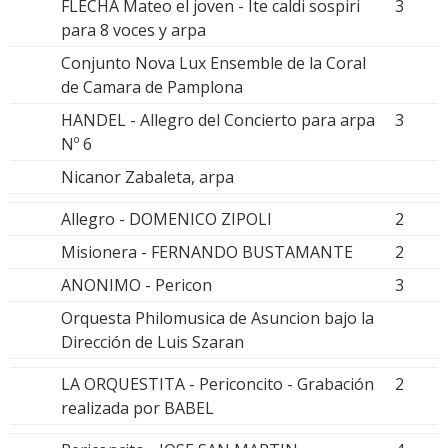
FLECHA Mateo el joven - Ite caldi sospiri
3
para 8 voces y arpa
Conjunto Nova Lux Ensemble de la Coral
de Camara de Pamplona
HANDEL - Allegro del Concierto para arpa
3
Nº 6
Nicanor Zabaleta, arpa
Allegro - DOMENICO ZIPOLI
2
Misionera - FERNANDO BUSTAMANTE
2
ANONIMO - Pericon
3
Orquesta Philomusica de Asuncion bajo la
Dirección de Luis Szaran
LA ORQUESTITA - Periconcito - Grabación
2
realizada por BABEL