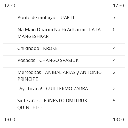
12.30
12.30
Ponto de mutaçao - UAKTI
7
Na Main Dharmi Na Hi Adharmi - LATA
6
MANGESHKAR
Childhood - KROKE
4
Posadas - CHANGO SPASIUK
4
Merceditas - ANIBAL ARIAS y ANTONIO
2
PRINCIPE
¡Ay, Tirana! - GUILLERMO ZARBA
2
Siete años - ERNESTO DMITRUK
5
QUINTETO
13.00
13.00