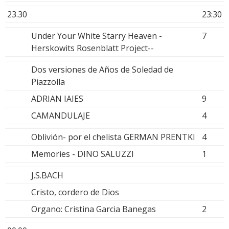
23.30
23:30
Under Your White Starry Heaven -
7
Herskowits Rosenblatt Project--
Dos versiones de Años de Soledad de
Piazzolla
ADRIAN IAIES
9
CAMANDULAJE
4
Oblivión- por el chelista GERMAN PRENTKI
4
Memories - DINO SALUZZI
1
J.S.BACH
Cristo, cordero de Dios
Organo: Cristina Garcia Banegas
2