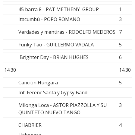
45 barra 8 - PAT METHENY GROUP
1
Itacumbú - POPO ROMANO
3
Verdades y mentiras - RODOLFO MEDEROS
7
Funky Tao - GUILLERMO VADALA
5
Brighter Day - BRIAN HUGHES
6
14.30
14.30
Canción Hungara
5
Int: Ferenc Sánta y Gypsy Band
Milonga Loca - ASTOR PIAZZOLLA Y SU
3
QUINTETO NUEVO TANGO
CHABRIER
4
Habanera