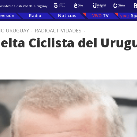
 los Medios Públicos del Uruguay
evisión
Radio
Noticias
TV
Ra
IO URUGUAY
.
RADIOACTIVIDADES
.
elta Ciclista del Urug