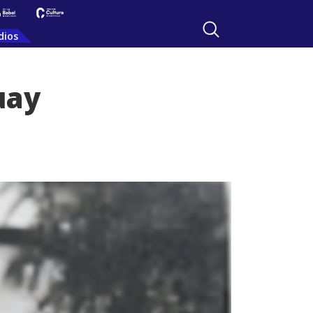
dios
uay