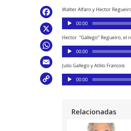
Walter Alfaro y Hector Regueiro
Facebook
Reproductor
00:00
de
X
audio
Hector "Gallego" Regueiro, el re
WhatsApp
Reproductor
00:00
de
audio
Email
Julio Gallego y Atilio Francois
Reproductor
Copy
00:00
de
audio
Link
Relacionadas