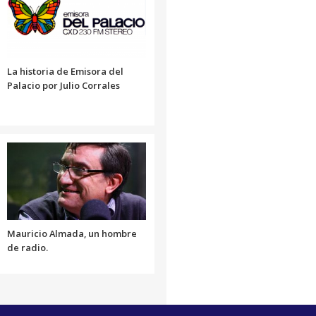
o
disminuir
el
volumen.
La historia de Emisora del
Palacio por Julio Corrales
Mauricio Almada, un hombre
de radio.