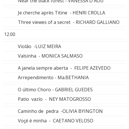
Near the black forest - VANESSA D'AOU
Je cherche après Titine - HENRI CROLLA
Three viewes of a secret - RICHARD GALLIANO
12.00
Violâo -LUIZ MEIRA
Valsinha - MONICA SALMASO
A janela sempre aberta - FELIPE AZEVEDO
Arrependimento - Ma.BETHANIA
O último Choro - GABRIEL GUEDES
Patio vazío - NEY MATOGROSSO
Caminho de pedra -OLIVIA BYINGTON
Voçé é minha - CAETANO VELOSO