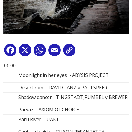
Facebook
X
WhatsApp
Email
Copy
Link
06.00
Moonlight in her eyes - ABYSIS PROJECT
Desert rain - DAVID LANZ y PAULSPEER
Shadow dancer - TINGSTADT,RUMBEL y BREWER
Parvaz - AXIOM OF CHOICE
Paru River - UAKTI
Cantos da vida - GILSON PERANZETTA