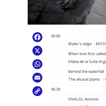
06.00
Facebook
Water's edge - MIC
X
When love first cal
Vidala de la Suite A
WhatsApp
Behind the waterfal
Email
The alluvial plains 
06.30
Copy
VIVALDI, Antonio
Link