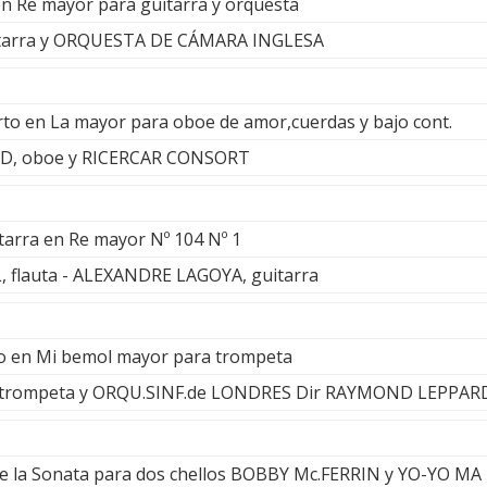
en Re mayor para guitarra y orquesta
tarra y ORQUESTA DE CÁMARA INGLESA
rto en La mayor para oboe de amor,cuerdas y bajo cont.
D, oboe y RICERCAR CONSORT
itarra en Re mayor Nº 104 Nº 1
 flauta - ALEXANDRE LAGOYA, guitarra
to en Mi bemol mayor para trompeta
rompeta y ORQU.SINF.de LONDRES Dir RAYMOND LEPPAR
de la Sonata para dos chellos BOBBY Mc.FERRIN y YO-YO MA