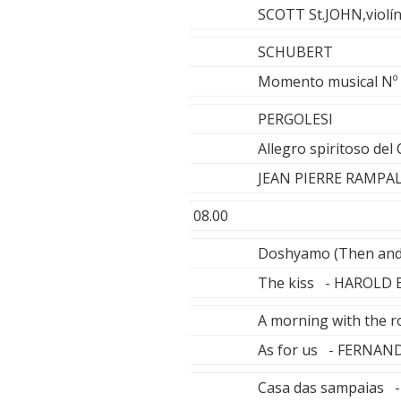
SCOTT St.JOHN,violí
SCHUBERT
Momento musical Nº 
PERGOLESI
Allegro spiritoso del
JEAN PIERRE RAMPAL,
08.00
Doshyamo (Then and
The kiss - HAROLD
A morning with the
As for us - FERNA
Casa das sampaias 