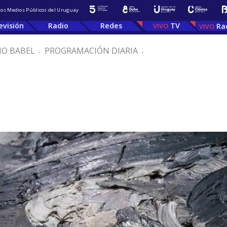
 los Medios Públicos del Uruguay
evisión
Radio
Redes
TV
Ra
IO BABEL
.
PROGRAMACIÓN DIARIA
.