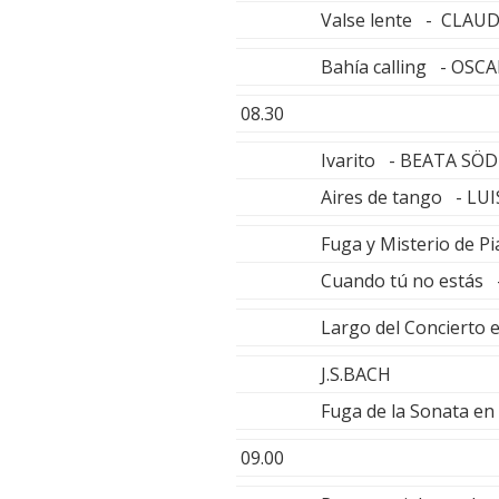
Valse lente - CLA
Bahía calling - OS
08.30
Ivarito - BEATA SÖ
Aires de tango - L
Fuga y Misterio de
Cuando tú no estás
Largo del Conciert
J.S.BACH
Fuga de la Sonata e
09.00