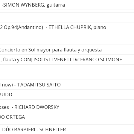
n -SIMON WYNBERG, guitarra
2 Op.94(Andantino) - ETHELLA CHUPRIK, piano
 Concierto en Sol mayor para flauta y orquesta
 flauta y CONJ.ISOLISTI VENETI Dir:FRANCO SCIMONE
 now) - TADAMITSU SAITO
 BUDD
 roses - RICHARD DWORSKY
NDO ORTEGA
- DÚO BARBIERI - SCHNEITER