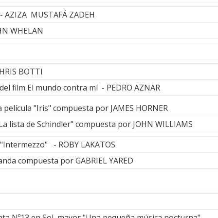
ss - AZIZA MUSTAFÁ ZADEH
JOHN WHELAN
CHRIS BOTTI
 del film El mundo contra mí - PEDRO AZNAR
a película "Iris" compuesta por JAMES HORNER
La lista de Schindler" compuesta por JOHN WILLIAMS
lm "Intermezzo" - ROBY LAKATOS
" banda compuesta por GABRIEL YARED
ata Nº13 en Sol mayor "Una pequeña música nocturna"