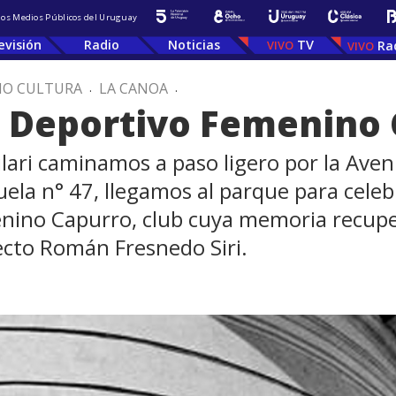
 los Medios Públicos del Uruguay
evisión
Radio
Noticias
TV
Ra
IO CULTURA
.
LA CANOA
.
b Deportivo Femenino
lari caminamos a paso ligero por la Aveni
scuela n° 47, llegamos al parque para celeb
nino Capurro, club cuya memoria recuper
tecto Román Fresnedo Siri.