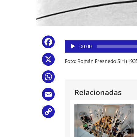
Reproductor
Facebook
de
00:00
audio
X
Foto: Román Fresnedo Siri (1935
WhatsApp
Relacionadas
Email
Copy
Link