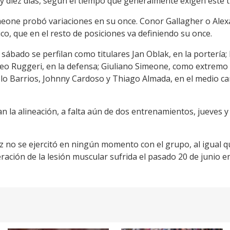
 diez días, según el tiempo que generalmente exigen este ti
eone probó variaciones en su once. Conor Gallagher o Alex
co, que en el resto de posiciones va definiendo su once.
o sábado se perfilan como titulares Jan Oblak, en la portería
 Ruggeri, en la defensa; Giuliano Simeone, como extremo o
 Barrios, Johnny Cardoso y Thiago Almada, en el medio camp
n la alineación, a falta aún de dos entrenamientos, jueves y
z no se ejercitó en ningún momento con el grupo, al igual q
ación de la lesión muscular sufrida el pasado 20 de junio e