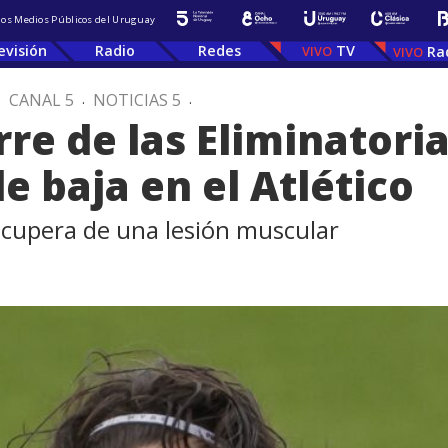
 los Medios Públicos del Uruguay
evisión
Radio
Redes
TV
Ra
.
CANAL 5
.
NOTICIAS 5
.
erre de las Eliminatori
e baja en el Atlético
recupera de una lesión muscular