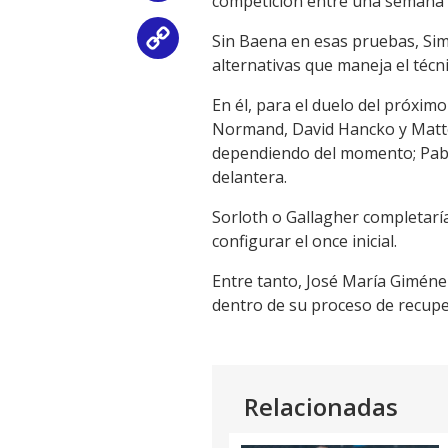
competición entre una semana y
Sin Baena en esas pruebas, Sim
Copy
alternativas que maneja el técni
Link
En él, para el duelo del próxim
Normand, David Hancko y Matteo
dependiendo del momento; Pablo
delantera.
Sorloth o Gallagher completaría
configurar el once inicial.
Entre tanto, José María Giméne
dentro de su proceso de recuper
Relacionadas