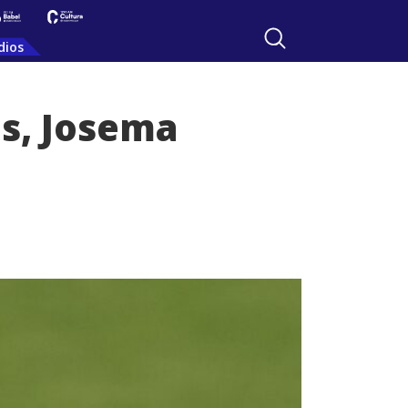
dios
as, Josema