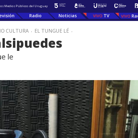
 los Medios Públicos del Uruguay
evisión
Radio
Noticias
TV
Ra
IO CULTURA
.
EL TUNGUE LÉ
.
alsipuedes
e le