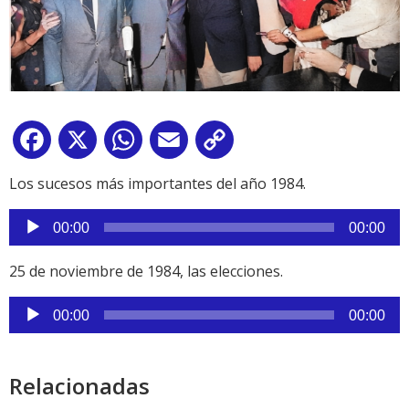
Facebook
X
WhatsApp
Email
Copy
Link
Los sucesos más importantes del año 1984.
Reproductor
00:00
00:00
de
audio
25 de noviembre de 1984, las elecciones.
Reproductor
00:00
00:00
de
audio
Relacionadas