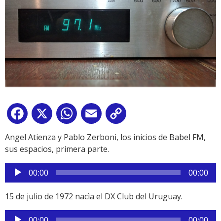
Facebook
X
WhatsApp
Email
Copy
Link
Angel Atienza y Pablo Zerboni, los inicios de Babel FM,
sus espacios, primera parte.
Reproductor
00:00
00:00
de
audio
15 de julio de 1972 nacìa el DX Club del Uruguay.
Reproductor
00:00
00:00