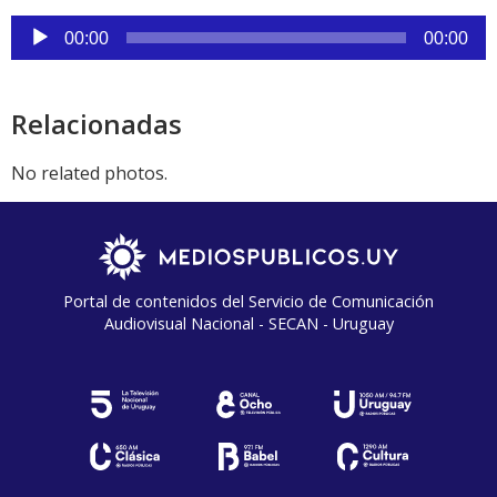
audio
Reproductor
00:00
00:00
de
audio
Relacionadas
No related photos.
Portal de contenidos del Servicio de Comunicación
Audiovisual Nacional - SECAN - Uruguay