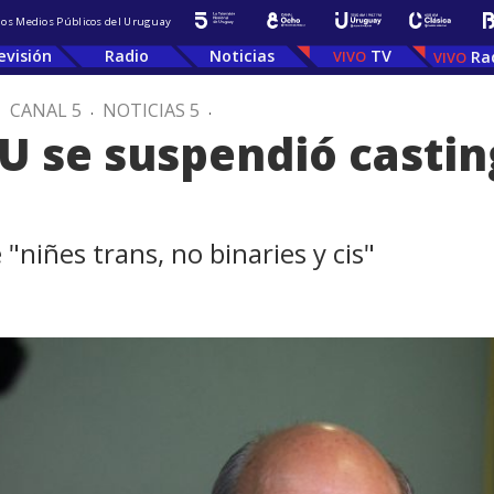
 los Medios Públicos del Uruguay
evisión
Radio
Noticias
TV
Ra
.
CANAL 5
.
NOTICIAS 5
.
U se suspendió casting
 "niñes trans, no binaries y cis"