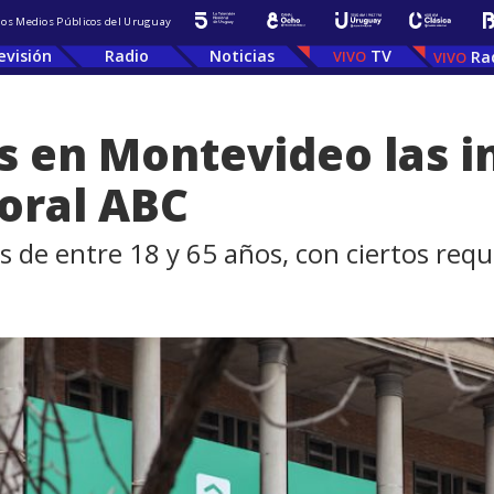
 los Medios Públicos del Uruguay
evisión
Radio
Noticias
TV
Ra
s en Montevideo las i
boral ABC
as de entre 18 y 65 años, con ciertos requ