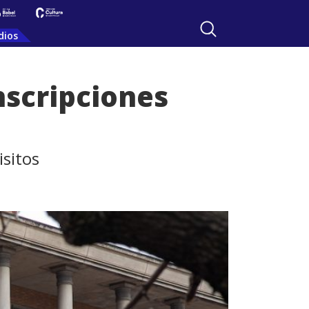
dios
nscripciones
isitos