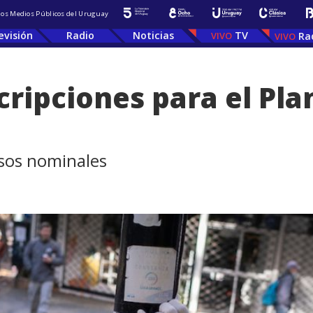
 los Medios Públicos del Uruguay
evisión
Radio
Noticias
TV
Ra
cripciones para el Pl
esos nominales