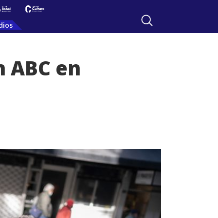
dios
an ABC en