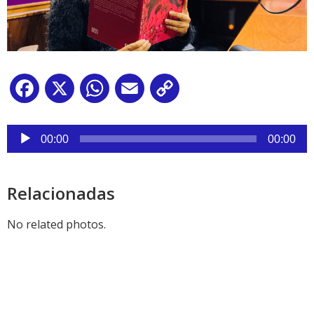
Facebook
X
WhatsApp
Email
Copy
Link
Reproductor
de
00:00
00:00
audio
Relacionadas
No related photos.