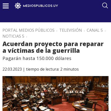
PORTAL MEDIOS PÚBLICOS
.
TELEVISIÓN
.
CANAL 5
.
NOTICIAS 5
.
Acuerdan proyecto para reparar
a víctimas de la guerrilla
Pagarán hasta 150.000 dólares
22.03.2023 |
tiempo de lectura:
2
minutos