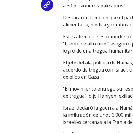
a 30 prisioneros palestinos".
Copy
Destacaron también que el pact
Link
alimentaria, médica y combustib
Estas afirmaciones coinciden co
"fuente de alto nivel" aseguró 
logro de una tregua humanitari
El jefe del ala política de Hamá
acuerdo de tregua con Israel, 
de ellos en Gaza.
"El movimiento entregó su resp
de tregua", dijo Haniyeh, exil
Israel declaró la guerra a Hamá
la infiltración de unos 3.000 m
israelíes cercanas a la Franja d