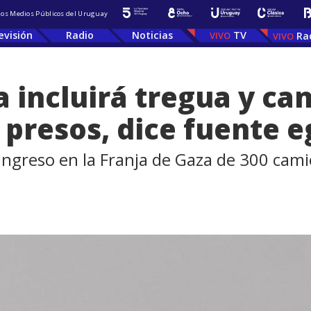
 los Medios Públicos del Uruguay
evisión
Radio
Noticias
TV
Ra
 incluirá tregua y can
 presos, dice fuente e
 ingreso en la Franja de Gaza de 300 cam