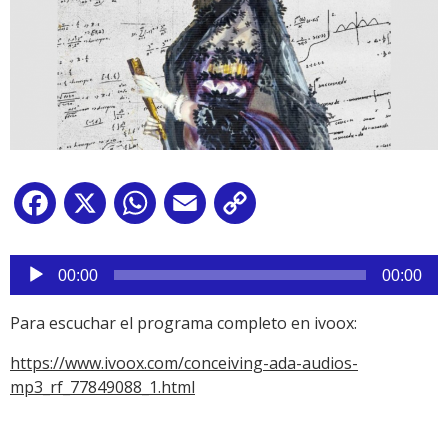
Facebook
X
WhatsApp
Email
Copy
Link
Reproductor
de
00:00
00:00
audio
Para escuchar el programa completo en ivoox:
https://www.ivoox.com/conceiving-ada-audios-
mp3_rf_77849088_1.html