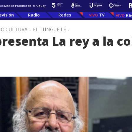
 los Medios Públicos del Uruguay
evisión
Radio
Redes
TV
Ra
IO CULTURA
.
EL TUNGUE LÉ
.
presenta La rey a la c
a