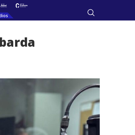
dios
obarda