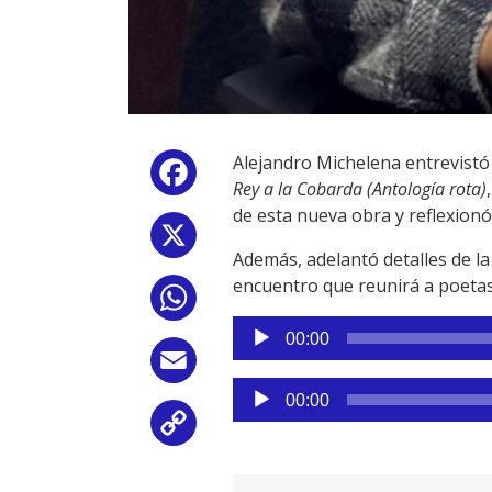
Alejandro Michelena entrevistó 
Facebook
Rey a la Cobarda (Antología rota)
de esta nueva obra y reflexionó 
X
Además, adelantó detalles de la
encuentro que reunirá a poetas 
WhatsApp
Reproductor
00:00
de
Email
audio
Reproductor
00:00
de
Copy
audio
Link