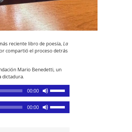
más reciente libro de poesía,
La
utor compartió el proceso detrás
undación Mario Benedetti, un
 dictadura.
Utiliza
00:00
las
teclas
Utiliza
00:00
de
las
flecha
teclas
arriba/abajo
de
para