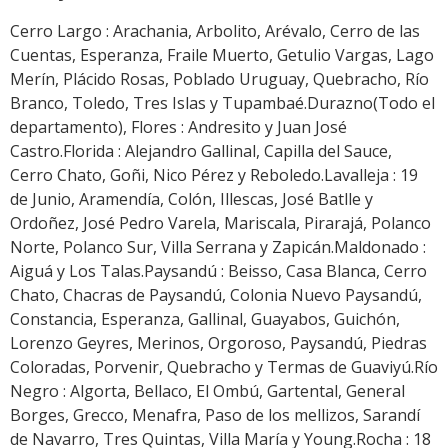
Cerro Largo : Arachania, Arbolito, Arévalo, Cerro de las
Cuentas, Esperanza, Fraile Muerto, Getulio Vargas, Lago
Merín, Plácido Rosas, Poblado Uruguay, Quebracho, Río
Branco, Toledo, Tres Islas y Tupambaé.Durazno(Todo el
departamento), Flores : Andresito y Juan José
Castro.Florida : Alejandro Gallinal, Capilla del Sauce,
Cerro Chato, Goñi, Nico Pérez y Reboledo.Lavalleja : 19
de Junio, Aramendía, Colón, Illescas, José Batlle y
Ordoñez, José Pedro Varela, Mariscala, Pirarajá, Polanco
Norte, Polanco Sur, Villa Serrana y Zapicán.Maldonado :
Aiguá y Los Talas.Paysandú : Beisso, Casa Blanca, Cerro
Chato, Chacras de Paysandú, Colonia Nuevo Paysandú,
Constancia, Esperanza, Gallinal, Guayabos, Guichón,
Lorenzo Geyres, Merinos, Orgoroso, Paysandú, Piedras
Coloradas, Porvenir, Quebracho y Termas de Guaviyú.Río
Negro : Algorta, Bellaco, El Ombú, Gartental, General
Borges, Grecco, Menafra, Paso de los mellizos, Sarandí
de Navarro, Tres Quintas, Villa María y Young.Rocha : 18