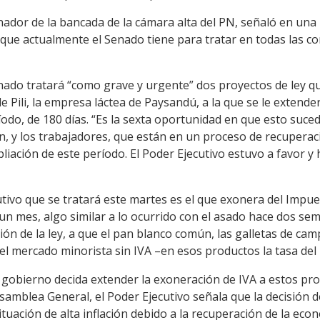
nador de la bancada de la cámara alta del PN, señaló en una
y que actualmente el Senado tiene para tratar en todas las 
ado tratará “como grave y urgente” dos proyectos de ley que
de Pili, la empresa láctea de Paysandú, a la que se le extend
odo, de 180 días. “Es la sexta oportunidad en que esto suce
n, y los trabajadores, que están en un proceso de recupera
liación de este período. El Poder Ejecutivo estuvo a favor y 
utivo que se tratará este martes es el que exonera del Impue
 un mes, algo similar a lo ocurrido con el asado hace dos sem
ión de la ley, a que el pan blanco común, las galletas de cam
el mercado minorista sin IVA –en esos productos la tasa del
 gobierno decida extender la exoneración de IVA a estos pro
samblea General, el Poder Ejecutivo señala que la decisión d
ituación de alta inflación debido a la recuperación de la eco