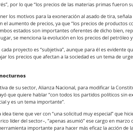
rés”, por lo que “los precios de las materias primas fueron s
ner los motivos para la exoneración al asado de tira, señala 
n el aumento de precios, ya que “los precios de productos 
 ambos estados son importantes oferentes de dicho bien, re
lugar, se menciona la evolución en los precios del petróleo y
 cada proyecto es “subjetiva”, aunque para él es evidente que
ajar los precios que afectan a la sociedad es un tema de urge
 nocturnos
iva de su sector, Alianza Nacional, para modificar la Constitu
ó que quiere hablar “con todos los partidos políticos sin e
ial y es un tema importante”.
 idea tiene que ver con “una solicitud muy especial” que hicie
rico líder del sector–, “apenas asumió” ese cargo en marzo d
rramienta importante para hacer más eficaz la acción de la P