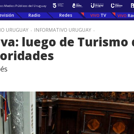
 los Medios Públicos del Uruguay
evisión
Radio
Redes
TV
Ra
IO URUGUAY
.
INFORMATIVO URUGUAY
.
iva: luego de Turismo
ioridades
dés