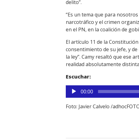
delito”.
“Es un tema que para nosotros t
narcotráfico y el crimen organi
en el PN, en la coalición de go
El artículo 11 de la Constitució
consentimiento de su jefe, y de
la ley”. Camy resaltó que ese a
realidad absolutamente distinta
Escuchar:
Reproductor
00:00
de
audio
Foto: Javier Calvelo /adhocFOT