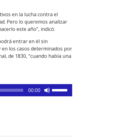
ivos en la lucha contra el
dad. Pero lo queremos analizar
acerlo este año”, indicó.
podrá entrar en él sin
 y en los casos determinados por
onal, de 1830, “cuando había una
Utiliza
00:00
las
teclas
de
flecha
arriba/abajo
para