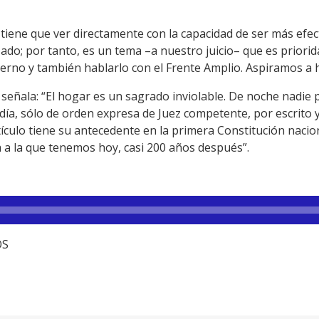
iene que ver directamente con la capacidad de ser más efect
zado; por tanto, es un tema –a nuestro juicio– que es priori
bierno y también hablarlo con el Frente Amplio. Aspiramos a h
n señala: “El hogar es un sagrado inviolable. De noche nadie 
 día, sólo de orden expresa de Juez competente, por escrito
rtículo tiene su antecedente en la primera Constitución naci
 a la que tenemos hoy, casi 200 años después”.
OS