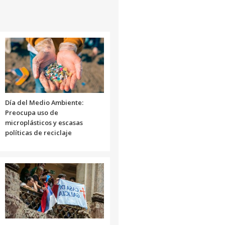
aumentar
o
disminuir
el
volumen.
Día del Medio Ambiente:
Preocupa uso de
microplásticos y escasas
políticas de reciclaje