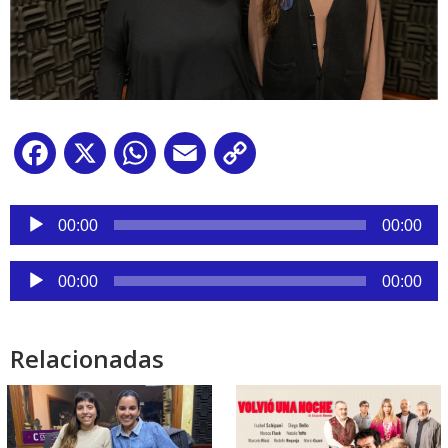
Facebook
X
WhatsApp
Email
Copy
Link
Reproductor
de
00:00
00:00
audio
Reproductor
00:00
00:00
de
audio
Relacionadas