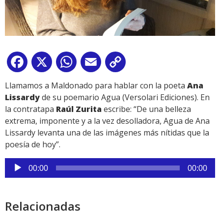
Facebook
X
WhatsApp
Email
Copy
Link
Llamamos a Maldonado para hablar con la poeta
Ana
Lissardy
de su poemario Agua (Versolari Ediciones). En
la contratapa
Raúl Zurita
escribe: “De una belleza
extrema, imponente y a la vez desolladora, Agua de Ana
Lissardy levanta una de las imágenes más nítidas que la
poesía de hoy”.
Reproductor
00:00
00:00
de
audio
Relacionadas