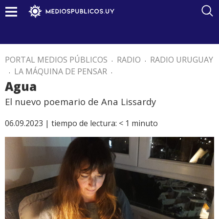
PORTAL MEDIOS PÚBLICOS
.
RADIO
.
RADIO URUGUAY
.
LA MÁQUINA DE PENSAR
.
Agua
El nuevo poemario de Ana Lissardy
06.09.2023 |
tiempo de lectura:
< 1
minuto