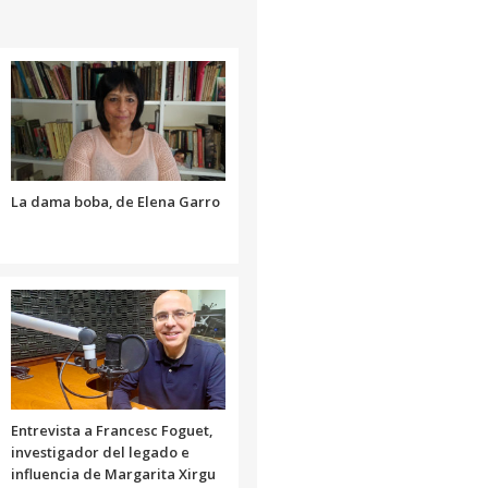
para
disminuir
aumentar
el
o
volumen.
disminuir
el
volumen.
La dama boba, de Elena Garro
Entrevista a Francesc Foguet,
investigador del legado e
influencia de Margarita Xirgu