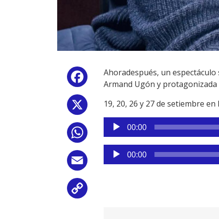
Ahoradespués, un espectáculo s
Facebook
Armand Ugón y protagonizada por
19, 20, 26 y 27 de setiembre en
X
Reproductor
00:00
WhatsApp
de
audio
Reproductor
00:00
de
Email
audio
Copy
Link