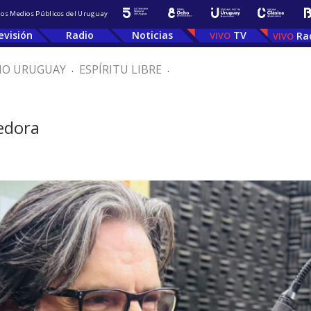
 los Medios Públicos del Uruguay
evisión
Radio
Noticias
TV
Ra
IO URUGUAY
.
ESPÍRITU LIBRE
.
edora